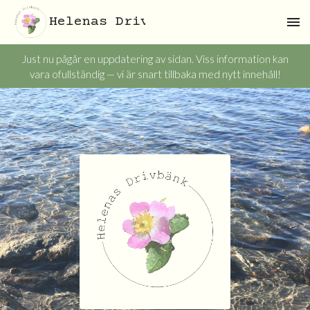
Helenas Drivbänk
Just nu pågår en uppdatering av sidan. Viss information kan
vara ofullständig — vi är snart tillbaka med nytt innehåll!